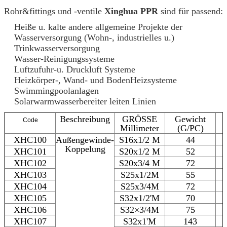
Rohr&fittings und -ventile
Xinghua PPR
sind für passend:
Heiße u. kalte andere allgemeine Projekte der
Wasserversorgung (Wohn-, industrielles u.)
Trinkwasserversorgung
Wasser-Reinigungssysteme
Luftzufuhr-u. Druckluft Systeme
Heizkörper-, Wand- und BodenHeizsysteme
Swimmingpoolanlagen
Solarwarmwasserbereiter leiten Linien
Beschreibung
GRÖSSE
Gewicht
Code
Millimeter
(G/PC)
XHC100
Außengewinde-
S16x1/2 M
44
Koppelung
XHC101
S20x1/2 M
52
XHC102
S20x3/4 M
72
XHC103
S25x1/2M
55
XHC104
S25x3/4M
72
XHC105
S32x1/2'M
70
XHC106
S32×3/4M
75
XHC107
S32x1'M
143