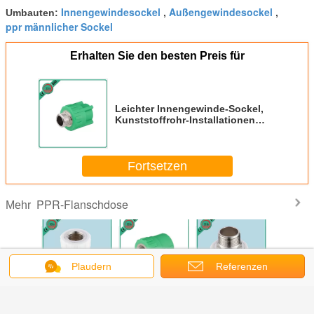
Innengewindesockel
Außengewindesockel
Umbauten:
,
,
ppr männlicher Sockel
Erhalten Sie den besten Preis für
Leichter Innengewinde-Sockel,
Kunststoffrohr-Installationen
korrosionsbeständig
Fortsetzen
PPR-Flanschdose
Mehr
Plaudern
Referenzen
opylen
Multifunktions-
Flanschdose-
Sechseckige
Reiner
tliches
PPR-Flanschdose
korrosionsbeständige
Messing-Sockel-
Rohstof
schdose-
XHC000 -
grüne Farbe der
Faden-Koppelung
weißen/
kupplungs-
Schweißen
Polypropylen-
Ppr männliche
PPR