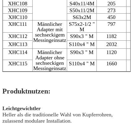
XHC108
S40х11/4M
205
XHC109
S50х11/2M
273
XHC110
S63х2M
450
XHC111
Männlicher
S75x2-1/2 "
797
Adapter mit
M
sechseckigem
XHC112
S90x3 " M
1182
Messingeinsatz
XHC113
S110x4 " M
2032
XHC114
Männlicher
S90x3 " M
1120
Adapter ohne
sechseckigen
XHC115
S110x4 " M
1660
Messingeinsatz
Produktnutzen:
Leichtgewichtler
Heller als die traditionelle Wahl von Kupferrohren,
zulassend modulare Installation.