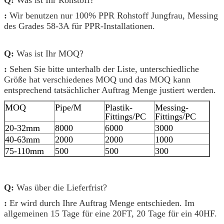
Q:
Was ist Ihr Rohstoff?
:
Wir benutzen nur 100% PPR Rohstoff Jungfrau, Messing
des Grades 58-3A für PPR-Installationen.
Q:
Was ist Ihr MOQ?
:
Sehen Sie bitte unterhalb der Liste, unterschiedliche
Größe hat verschiedenes MOQ und das MOQ kann
entsprechend tatsächlicher Auftrag Menge justiert werden.
MOQ
Pipe/M
Plastik-
Messing-
Fittings/PC
Fittings/PC
20-32mm
8000
6000
3000
40-63mm
2000
2000
1000
75-110mm
500
500
300
Q:
Was über die Lieferfrist?
:
Er wird durch Ihre Auftrag Menge entschieden. Im
allgemeinen 15 Tage für eine 20FT, 20 Tage für ein 40HF.