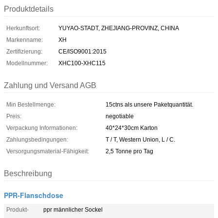
Produktdetails
Herkunftsort:
YUYAO-STADT, ZHEJIANG-PROVINZ, CHINA
Markenname:
XH
Zertifizierung:
CE/ISO9001:2015
Modellnummer:
XHC100-XHC115
Zahlung und Versand AGB
Min Bestellmenge:
15ctns als unsere Paketquantität.
Preis:
negotiable
Verpackung Informationen:
40*24*30cm Karton
Zahlungsbedingungen:
T / T, Western Union, L / C.
Versorgungsmaterial-Fähigkeit:
2,5 Tonne pro Tag
Beschreibung
PPR-Flanschdose
Produkt-
ppr männlicher Sockel