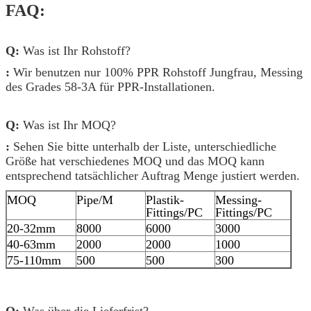
FAQ:
Q:
Was ist Ihr Rohstoff?
:
Wir benutzen nur 100% PPR Rohstoff Jungfrau, Messing
des Grades 58-3A für PPR-Installationen.
Q:
Was ist Ihr MOQ?
:
Sehen Sie bitte unterhalb der Liste, unterschiedliche
Größe hat verschiedenes MOQ und das MOQ kann
entsprechend tatsächlicher Auftrag Menge justiert werden.
MOQ
Pipe/M
Plastik-
Messing-
Fittings/PC
Fittings/PC
20-32mm
8000
6000
3000
40-63mm
2000
2000
1000
75-110mm
500
500
300
Q:
Was über die Lieferfrist?