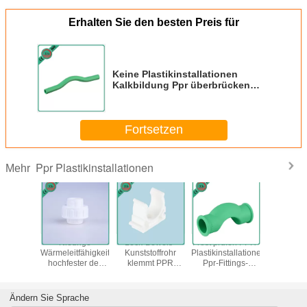
Erhalten Sie den besten Preis für
Keine Plastikinstallationen
Kalkbildung Ppr überbrücken
lang Biegungs-Hitze-Bewahrung
Fortsetzen
Ppr Plastikinstallationen
Mehr
ibler
Niedrige
Leck-Beweis-
Frost prüfen PPR-
Zuverlä
offrohr-
Wärmeleitfähigkeit
Kunststoffrohr
Plastikinstallationen,
PPR
ionen Ppr-
hochfester der
klemmt PPR
Ppr-Fittings-
Plastikinst
tecker
Ppr-Verbands-
Rohstoff-
einwandfreie
dekora
sches
weißer Farbe20 -
einwandfreie
Festigkeit
Isolierrohr
dard-
63 Millimeter
Festigkeit fest
Dn20 - D
Ändern Sie Sprache
7/8078