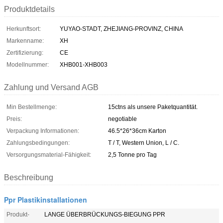
Produktdetails
Herkunftsort:
YUYAO-STADT, ZHEJIANG-PROVINZ, CHINA
Markenname:
XH
Zertifizierung:
CE
Modellnummer:
XHB001-XHB003
Zahlung und Versand AGB
Min Bestellmenge:
15ctns als unsere Paketquantität.
Preis:
negotiable
Verpackung Informationen:
46.5*26*36cm Karton
Zahlungsbedingungen:
T / T, Western Union, L / C.
Versorgungsmaterial-Fähigkeit:
2,5 Tonne pro Tag
Beschreibung
Ppr Plastikinstallationen
Produkt-
LANGE ÜBERBRÜCKUNGS-BIEGUNG PPR