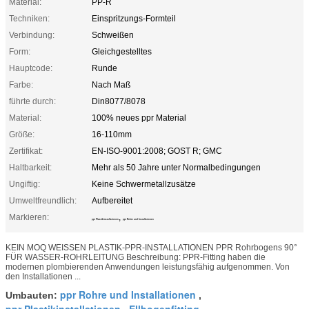
Material:
PP-R
Techniken:
Einspritzungs-Formteil
Verbindung:
Schweißen
Form:
Gleichgestelltes
Hauptcode:
Runde
Farbe:
Nach Maß
führte durch:
Din8077/8078
Material:
100% neues ppr Material
Größe:
16-110mm
Zertifikat:
EN-ISO-9001:2008; GOST R; GMC
Haltbarkeit:
Mehr als 50 Jahre unter Normalbedingungen
Ungiftig:
Keine Schwermetallzusätze
Umweltfreundlich:
Aufbereitet
Markieren:
,
ppr Plastikinstallationen
ppr Rohre und Installationen
KEIN MOQ WEISSEN PLASTIK-PPR-INSTALLATIONEN PPR Rohrbogens 90°
FÜR WASSER-ROHRLEITUNG Beschreibung: PPR-Fitting haben die
modernen plombierenden Anwendungen leistungsfähig aufgenommen. Von
den Installationen ...
ppr Rohre und Installationen
Umbauten:
,
ppr Plastikinstallationen
Ellbogenfitting