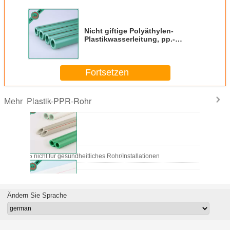
Nicht giftige Polyäthylen-
Plastikwasserleitung, pp.-
Kunststoffrohr Soem/ODM
Fortsetzen
Plastik-PPR-Rohr
Mehr
 Rohr PN25 nicht für gesundheitliches Rohr/Installationen
Ändern Sie Sprache
ches Rohr ISO 15874 18.3MM Polypropylen-PN10