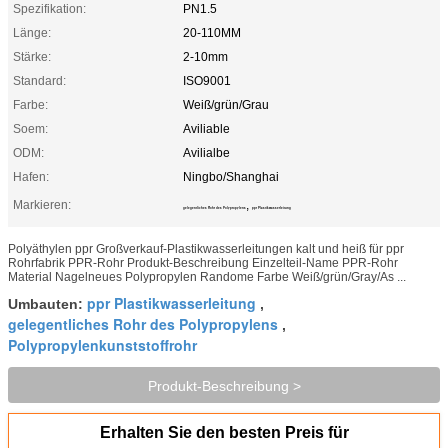
Spezifikation:
PN1.5
Länge:
20-110MM
Stärke:
2-10mm
Standard:
ISO9001
Farbe:
Weiß/grün/Grau
Soem:
Aviliable
ODM:
Avilialbe
Hafen:
Ningbo/Shanghai
Markieren:
,
gelegentliches Rohr des Polypropylens
ppr Plastikwasserleitung
Polyäthylen ppr Großverkauf-Plastikwasserleitungen kalt und heiß für ppr
Rohrfabrik PPR-Rohr Produkt-Beschreibung Einzelteil-Name PPR-Rohr
Material Nagelneues Polypropylen Randome Farbe Weiß/grün/Gray/As ...
ppr Plastikwasserleitung
Umbauten:
,
gelegentliches Rohr des Polypropylens
,
Polypropylenkunststoffrohr
Produkt-Beschreibung >
Erhalten Sie den besten Preis für