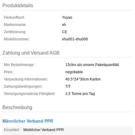
Produktdetails
Herkunftsort:
Yuyao
Markenname:
xh
Zertifizierung:
CE
Modellnummer:
xhu001-xhu006
Zahlung und Versand AGB
Min Bestellmenge:
15ctns als unsere Paketquantität.
Preis:
negotiable
Verpackung Informationen:
40.5*24*30cm Karton
Zahlungsbedingungen:
T/T
Versorgungsmaterial-Fähigkeit:
2,5 Tonne pro Tag
Beschreibung
Männlicher Verband PPR
Einzelteil:
Weiblicher Verband PPR