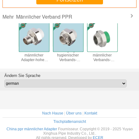
Männlicher Verband PPR
Mehr
hter
Stabiler der
Nicht giftiger
Höherer
Gelegent
icher
männlicher
hygienischer
männlicher
PPR männ
 PPR, 20
Adapter-hohen
Verbands-
Verbands-
Verban
limeter 2
Temperatur PPR
Druckfestigkeit
korrosionsbeständige
Antikorro
rbands-
Widerstand für
ODM-/Soem-
einfache
Polyprop
nge
Ppr-
Service PPR
Installation der
männli
Ändern Sie Sprache
gsdauer
Wasserleitungs-
männlicher
Fluss-Kapazitäts-
Messingv
System
PPR
Nach Hause
|
Über uns
|
Kontakt
Tischplattenansicht
China ppr männlicher Adapter
Fournisseur. Copyright © 2019 - 2025 Yuyao
Xinghua Pipe Industry Co., Ltd..
All rights reserved. Developed by
ECER